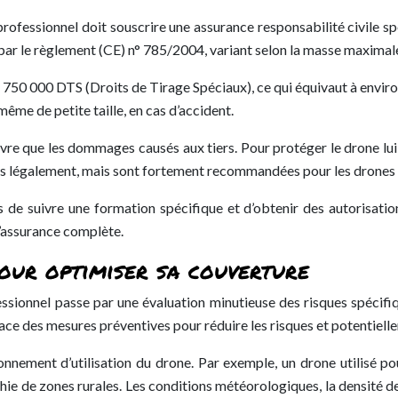
professionnel doit souscrire une assurance responsabilité civile spé
 par le règlement (CE) n° 785/2004, variant selon la masse maxim
e 750 000 DTS (Droits de Tirage Spéciaux), ce qui équivaut à envir
ême de petite taille, en cas d’accident.
ouvre que les dommages causés aux tiers. Pour protéger le drone 
res légalement, mais sont fortement recommandées pour les drones 
e suivre une formation spécifique et d’obtenir des autorisation
d’assurance complète.
pour optimiser sa couverture
essionnel passe par une évaluation minutieuse des risques spécif
place des mesures préventives pour réduire les risques et potentiel
ironnement d’utilisation du drone. Par exemple, un drone utilisé 
ie de zones rurales. Les conditions météorologiques, la densité de