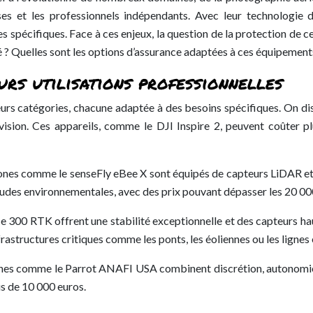
es et les professionnels indépendants. Avec leur technologie 
 spécifiques. Face à ces enjeux, la question de la protection de c
té ? Quelles sont les options d’assurance adaptées à ces équipement
urs utilisations professionnelles
eurs catégories, chacune adaptée à des besoins spécifiques. On 
ision. Ces appareils, comme le DJI Inspire 2, peuvent coûter plu
rones comme le senseFly eBee X sont équipés de capteurs LiDAR et 
études environnementales, avec des prix pouvant dépasser les 20 00
ice 300 RTK offrent une stabilité exceptionnelle et des capteurs 
rastructures critiques comme les ponts, les éoliennes ou les lignes 
s drones comme le Parrot ANAFI USA combinent discrétion, autonomie
us de 10 000 euros.