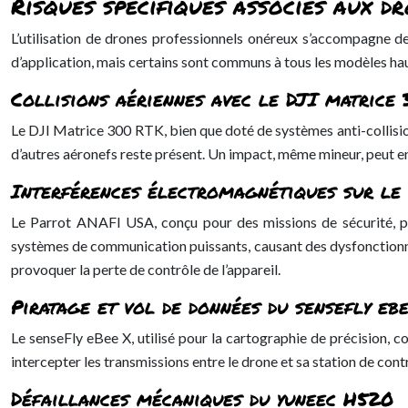
Risques spécifiques associés aux 
L’utilisation de drones professionnels onéreux s’accompagne de
d’application, mais certains sont communs à tous les modèles h
Collisions aériennes avec le DJI matrice
Le DJI Matrice 300 RTK, bien que doté de systèmes anti-collision a
d’autres aéronefs reste présent. Un impact, même mineur, peut e
Interférences électromagnétiques sur l
Le Parrot ANAFI USA, conçu pour des missions de sécurité, pe
systèmes de communication puissants, causant des dysfonctionne
provoquer la perte de contrôle de l’appareil.
Piratage et vol de données du sensefly eb
Le senseFly eBee X, utilisé pour la cartographie de précision, 
intercepter les transmissions entre le drone et sa station de cont
Défaillances mécaniques du yuneec H520